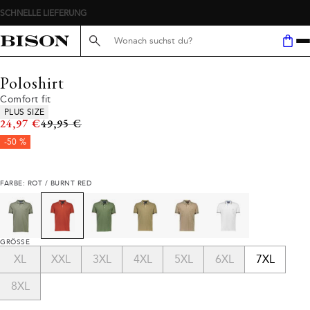
SCHNELLE LIEFERUNG
Suche hier...
Poloshirt
Comfort fit
Produkteigenschaften
PLUS SIZE
Ursprünglicher Preis
24,97 €
49,95 €
-50 %
FARBE: ROT / BURNT RED
GRÖSSE
XL
XXL
3XL
4XL
5XL
6XL
7XL
8XL