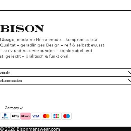
Lässige, moderne Herrenmode – kompromisslose
Qualität – geradliniges Design – reif & selbstbewusst
– aktiv und naturverbunden – komfortabel und
stilgerecht – praktisch & funktional.
ontakt
undenservice
okumentation
llgemeine Geschäftsbedingungen
ücksendungen
tenschutzerklärung
rtrag widerrufen
okie-Informationen
er Bison
Germany
mpressum
© 2026 Bisonmenswear.com