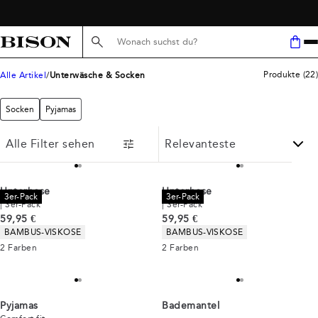
KOSTENLOSER VERSAND AB 59 €
Suche hier...
Produkte
(
22
)
Alle Artikel
Unterwäsche & Socken
Socken
Pyjamas
Alle Filter sehen
Unterhose
Unterhose
3er-Pack
3er-Pack
| 3er-Pack
| 3er-Pack
Preis
Preis
59,95 €
59,95 €
Produkteigenschaften
Produkteigenschaften
BAMBUS-VISKOSE
BAMBUS-VISKOSE
2
Farben
2
Farben
Pyjamas
Bademantel