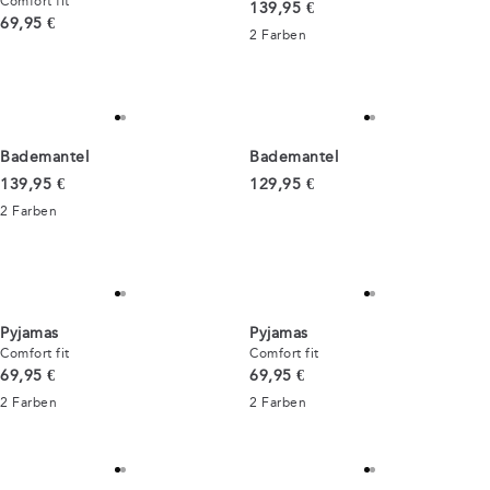
Comfort fit
Preis
139,95 €
Preis
69,95 €
2
Farben
Bademantel
Bademantel
Preis
Preis
139,95 €
129,95 €
2
Farben
Pyjamas
Pyjamas
Comfort fit
Comfort fit
Preis
Preis
69,95 €
69,95 €
2
Farben
2
Farben