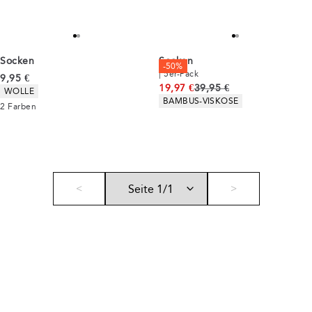
Socken
Socken
-50%
| 5er-Pack
Preis
9,95 €
Ursprünglicher Preis
19,97 €
39,95 €
Produkteigenschaften
WOLLE
Produkteigenschaften
BAMBUS-VISKOSE
2
Farben