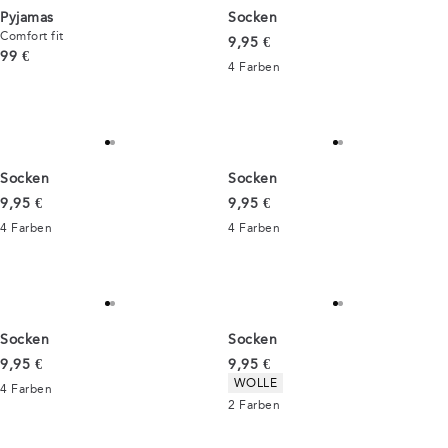
Pyjamas
Socken
Comfort fit
Preis
9,95 €
Preis
99 €
4
Farben
Socken
Socken
Preis
Preis
9,95 €
9,95 €
4
Farben
4
Farben
Socken
Socken
Preis
Preis
9,95 €
9,95 €
Produkteigenschaften
WOLLE
4
Farben
2
Farben