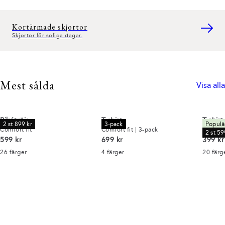
Kortärmade skjortor
Skjortor för soliga dagar.
Mest sålda
Visa alla
Pikétröja
T-shirt
T-shirt
2 st 899 kr
3-pack
Populär
Comfort fit
Comfort fit | 3-pack
Comfort
2 st 59
Nuvarande pris
Nuvarande pris
Nuvara
599 kr
699 kr
399 kr
26
färger
4
färger
20
färg