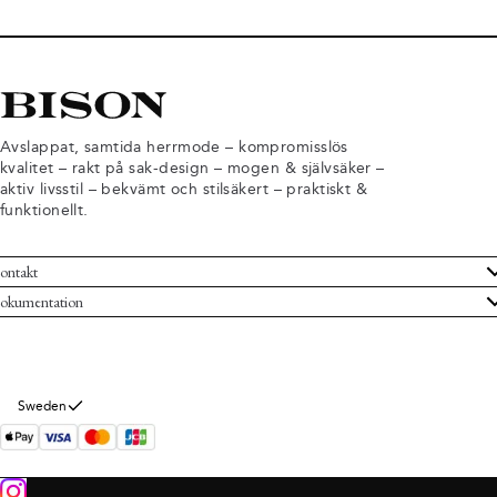
Avslappat, samtida herrmode – kompromisslös
kvalitet – rakt på sak-design – mogen & självsäker –
aktiv livsstil – bekvämt och stilsäkert – praktiskt &
funktionellt.
ontakt
undservice
okumentation
pvillkor
turer
tegritetspolicy
ngra köp
ookieinformation
m Bison
Sweden