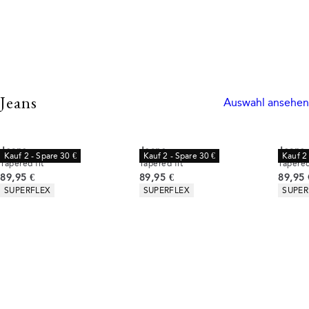
Jeans
Auswahl ansehen
Jeans
Jeans
Jeans
Kauf 2 - Spare 30 €
Kauf 2 - Spare 30 €
Kauf 2 
Tapered fit
Tapered fit
Tapered
Preis
Preis
Preis
89,95 €
89,95 €
89,95 
Produkteigenschaften
Produkteigenschaften
Produ
SUPERFLEX
SUPERFLEX
SUPER