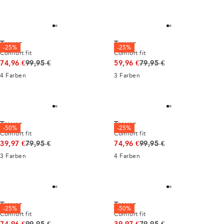
Troyer
Troyer
-25%
-25%
Comfort fit
Comfort fit
Ursprünglicher Preis
Ursprünglicher Preis
74,96 €
99,95 €
59,96 €
79,95 €
4
Farben
3
Farben
Troyer
Troyer
-50%
-25%
Comfort fit
Comfort fit
Ursprünglicher Preis
Ursprünglicher Preis
39,97 €
79,95 €
74,96 €
99,95 €
3
Farben
4
Farben
Troyer
Troyer
-25%
-50%
Comfort fit
Comfort fit
Ursprünglicher Preis
Ursprünglicher Preis