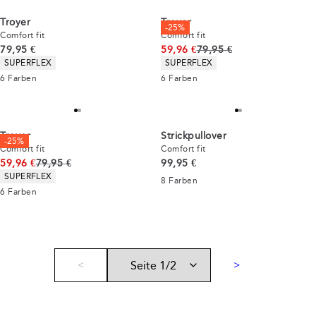
Troyer
Troyer
-25%
Comfort fit
Comfort fit
Preis
Ursprünglicher Preis
79,95 €
59,96 €
79,95 €
Produkteigenschaften
Produkteigenschaften
SUPERFLEX
SUPERFLEX
6
Farben
6
Farben
Troyer
Strickpullover
-25%
Comfort fit
Comfort fit
Ursprünglicher Preis
Preis
59,96 €
79,95 €
99,95 €
Produkteigenschaften
SUPERFLEX
8
Farben
6
Farben