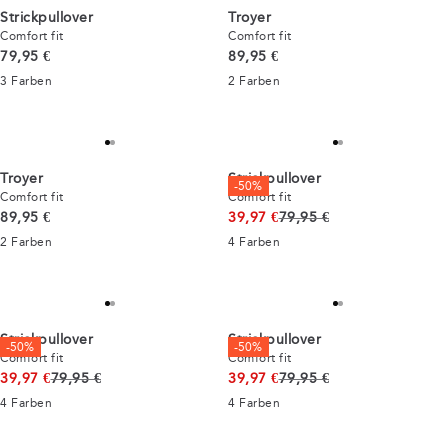
Strickpullover
Troyer
Comfort fit
Comfort fit
Preis
Preis
79,95 €
89,95 €
3
Farben
2
Farben
Troyer
Strickpullover
-50%
Comfort fit
Comfort fit
Preis
Ursprünglicher Preis
89,95 €
39,97 €
79,95 €
2
Farben
4
Farben
Strickpullover
Strickpullover
-50%
-50%
Comfort fit
Comfort fit
Ursprünglicher Preis
Ursprünglicher Preis
39,97 €
79,95 €
39,97 €
79,95 €
4
Farben
4
Farben