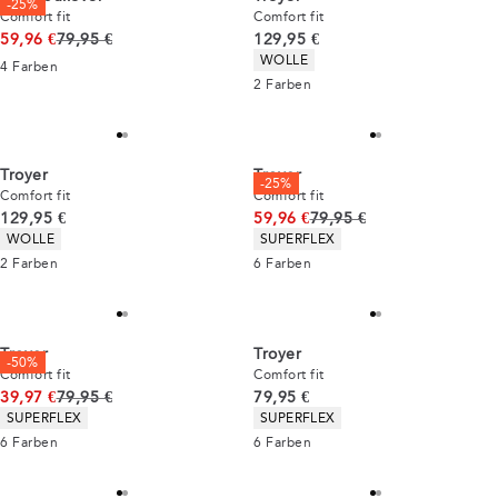
-25%
Comfort fit
Comfort fit
Ursprünglicher Preis
Preis
59,96 €
79,95 €
129,95 €
Produkteigenschaften
WOLLE
4
Farben
2
Farben
Troyer
Troyer
-25%
Comfort fit
Comfort fit
Preis
Ursprünglicher Preis
129,95 €
59,96 €
79,95 €
Produkteigenschaften
Produkteigenschaften
WOLLE
SUPERFLEX
2
Farben
6
Farben
Troyer
Troyer
-50%
Comfort fit
Comfort fit
Ursprünglicher Preis
Preis
39,97 €
79,95 €
79,95 €
Produkteigenschaften
Produkteigenschaften
SUPERFLEX
SUPERFLEX
6
Farben
6
Farben