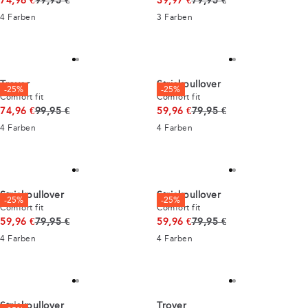
74,96 €
99,95 €
39,97 €
79,95 €
4
Farben
3
Farben
Troyer
Strickpullover
-25%
-25%
Comfort fit
Comfort fit
Ursprünglicher Preis
Ursprünglicher Preis
74,96 €
99,95 €
59,96 €
79,95 €
4
Farben
4
Farben
Strickpullover
Strickpullover
-25%
-25%
Comfort fit
Comfort fit
Ursprünglicher Preis
Ursprünglicher Preis
59,96 €
79,95 €
59,96 €
79,95 €
4
Farben
4
Farben
Strickpullover
Troyer