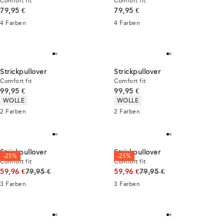
Comfort fit
Comfort fit
Preis
Preis
79,95 €
79,95 €
4
Farben
4
Farben
Strickpullover
Strickpullover
Comfort fit
Comfort fit
Preis
Preis
99,95 €
99,95 €
Produkteigenschaften
Produkteigenschaften
WOLLE
WOLLE
2
Farben
2
Farben
Strickpullover
Strickpullover
-25%
-25%
Comfort fit
Comfort fit
Ursprünglicher Preis
Ursprünglicher Preis
59,96 €
79,95 €
59,96 €
79,95 €
3
Farben
3
Farben