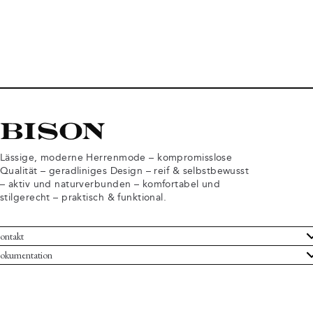
Lässige, moderne Herrenmode – kompromisslose
Qualität – geradliniges Design – reif & selbstbewusst
– aktiv und naturverbunden – komfortabel und
stilgerecht – praktisch & funktional.
ontakt
undenservice
okumentation
llgemeine Geschäftsbedingungen
ücksendungen
tenschutzerklärung
rtrag widerrufen