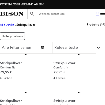
Strickpullis für Männer
KOSTENLOSER VERSAND AB 59 €
Suche hier...
Produkte
(
49
)
Alle Artikel
Strickpullover
Half-Zip Pullover
Alle Filter sehen
Strickpullover
Strickpullover
Comfort fit
Comfort fit
Preis
Preis
79,95 €
79,95 €
4
Farben
4
Farben
Strickpullover
Strickpullover