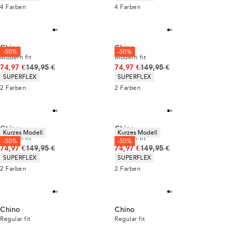
4
Farben
4
Farben
Chino
Chino
-50%
-50%
Modern fit
Modern fit
Ursprünglicher Preis
Ursprünglicher Preis
74,97 €
149,95 €
74,97 €
149,95 €
Produkteigenschaften
Produkteigenschaften
SUPERFLEX
SUPERFLEX
2
Farben
2
Farben
Chino
Chino
Kurzes Modell
Kurzes Modell
Modern fit
Modern fit
-50%
-50%
Ursprünglicher Preis
Ursprünglicher Preis
74,97 €
149,95 €
74,97 €
149,95 €
Produkteigenschaften
Produkteigenschaften
SUPERFLEX
SUPERFLEX
2
Farben
2
Farben
Chino
Chino
Regular fit
Regular fit