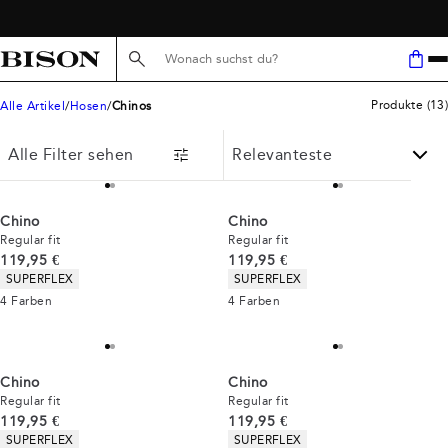
KOSTENLOSER VERSAND AB 59 €
Suche hier...
Produkte
(
13
)
Alle Artikel
Hosen
Chinos
Alle Filter sehen
Chino
Chino
Regular fit
Regular fit
Preis
Preis
119,95 €
119,95 €
Produkteigenschaften
Produkteigenschaften
SUPERFLEX
SUPERFLEX
4
Farben
4
Farben
Chino
Chino
Regular fit
Regular fit
Preis
Preis
119,95 €
119,95 €
Produkteigenschaften
Produkteigenschaften
SUPERFLEX
SUPERFLEX