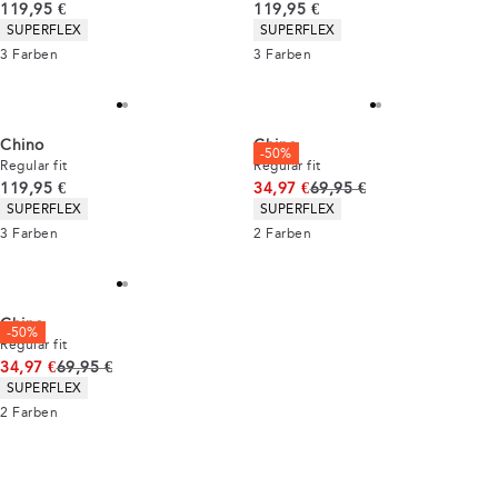
Preis
Preis
119,95 €
119,95 €
Produkteigenschaften
Produkteigenschaften
SUPERFLEX
SUPERFLEX
3
Farben
3
Farben
Chino
Chino
-50%
Regular fit
Regular fit
Preis
Ursprünglicher Preis
119,95 €
34,97 €
69,95 €
Produkteigenschaften
Produkteigenschaften
SUPERFLEX
SUPERFLEX
3
Farben
2
Farben
Chino
-50%
Regular fit
Ursprünglicher Preis
34,97 €
69,95 €
Produkteigenschaften
SUPERFLEX
2
Farben