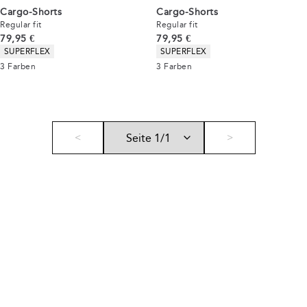
Cargo-Shorts
Cargo-Shorts
Regular fit
Regular fit
Preis
Preis
79,95 €
79,95 €
Produkteigenschaften
Produkteigenschaften
SUPERFLEX
SUPERFLEX
3
Farben
3
Farben