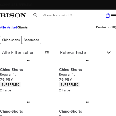
Suche hier...
Produkte
(
10
)
Alle Artikel
Shorts
Chino-shorts
Bademode
Alle Filter sehen
Chino-Shorts
Chino-Shorts
Regular fit
Regular fit
Preis
Preis
79,95 €
79,95 €
Produkteigenschaften
Produkteigenschaften
SUPERFLEX
SUPERFLEX
2
Farben
2
Farben
Chino-Shorts
Chino-Shorts