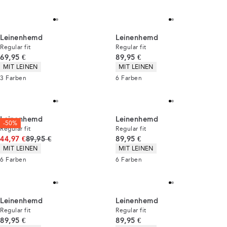
Leinenhemd
Leinenhemd
Regular fit
Regular fit
Preis
Preis
69,95 €
89,95 €
Produkteigenschaften
Produkteigenschaften
MIT LEINEN
MIT LEINEN
3
Farben
6
Farben
Leinenhemd
Leinenhemd
-50%
Regular fit
Regular fit
Ursprünglicher Preis
Preis
44,97 €
89,95 €
89,95 €
Produkteigenschaften
Produkteigenschaften
MIT LEINEN
MIT LEINEN
6
Farben
6
Farben
Leinenhemd
Leinenhemd
Regular fit
Regular fit
Preis
Preis
89,95 €
89,95 €