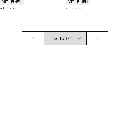
Produkteigenschaften
Produkteigenschaften
MIT LEINEN
MIT LEINEN
6
Farben
6
Farben