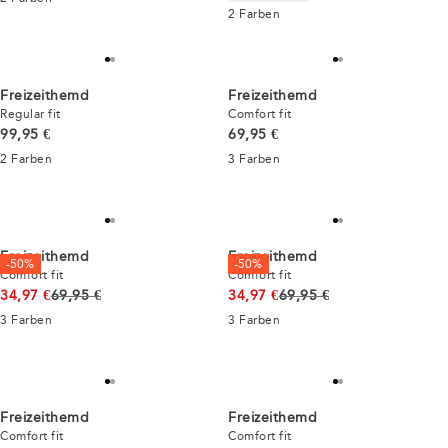
2
Farben
Freizeithemd
Freizeithemd
Regular fit
Comfort fit
Preis
Preis
99,95 €
69,95 €
2
Farben
3
Farben
Freizeithemd
Freizeithemd
-50%
-50%
Comfort fit
Comfort fit
Ursprünglicher Preis
Ursprünglicher Preis
34,97 €
69,95 €
34,97 €
69,95 €
3
Farben
3
Farben
Freizeithemd
Freizeithemd
Comfort fit
Comfort fit