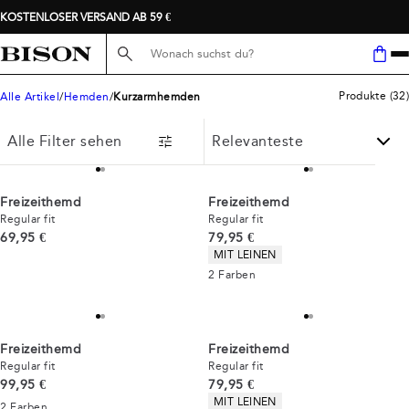
KOSTENLOSER VERSAND AB 59 €
Suche hier...
Produkte
(
32
)
Alle Artikel
Hemden
Kurzarmhemden
Alle Filter sehen
Freizeithemd
Freizeithemd
Regular fit
Regular fit
Preis
Preis
69,95 €
79,95 €
Produkteigenschaften
MIT LEINEN
2
Farben
Freizeithemd
Freizeithemd
Regular fit
Regular fit
Preis
Preis
99,95 €
79,95 €
Produkteigenschaften
MIT LEINEN
2
Farben