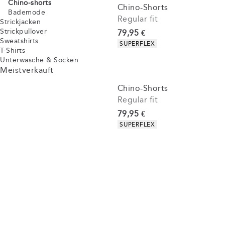
Chino-shorts
Chino-Shorts
Bademode
Regular fit
Strickjacken
Strickpullover
Preis
79,95 €
Sweatshirts
Produkteigenschaften
SUPERFLEX
T-Shirts
Unterwäsche & Socken
Meistverkauft
Chino-Shorts
Regular fit
Preis
79,95 €
Produkteigenschaften
SUPERFLEX