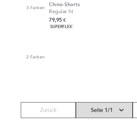
Chino-Shorts
3
Farben
Regular fit
Preis
79,95 €
Produkteigenschaften
SUPERFLEX
2
Farben
Zurück