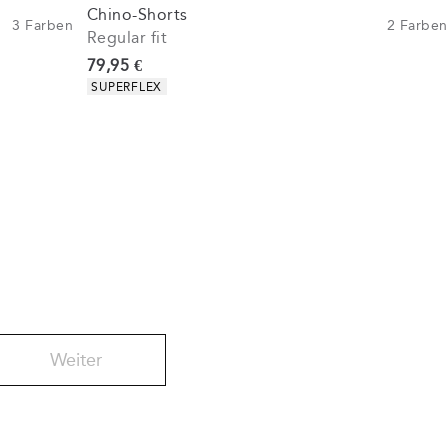
Chino-Shorts
3
Farben
2
Farben
Regular fit
Preis
79,95 €
Produkteigenschaften
SUPERFLEX
Weiter