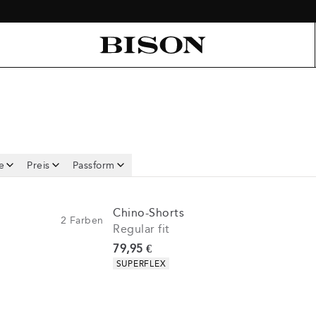
e
Preis
Passform
Chino-Shorts
2
Farben
Regular fit
Preis
79,95 €
Produkteigenschaften
SUPERFLEX