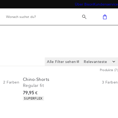
Über Bison
Kundenservice
Alle Filter sehen
Produkte
(
7
)
Chino-Shorts
2
Farben
3
Farben
Regular fit
Preis
79,95 €
Produkteigenschaften
SUPERFLEX