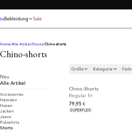
Jeans
T-shirts
KOSTENLOSER VERSAND AB 59 €
Jacken
Unterwäsche und Socken
Poloshirts
Accessories
eu
Bekleidung
Sale
Shorts
Home
Alle Artikel
Shorts
Chino-shorts
Chino-shorts
Größe
Kategorie
Farb
Neu
Alle Artikel
Chino-Shorts
Accessories
Regular fit
Hemden
Preis
79,95 €
Hosen
Produkteigenschaften
SUPERFLEX
Jacken
Jeans
Poloshirts
Shorts