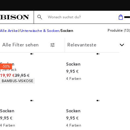
Socken für Männer
KOSTENLOSER VERSAND AB 59 €
Suche hier...
Produkte
(
13
)
Alle Artikel
Unterwäsche & Socken
Socken
Alle Filter sehen
Socken
Socken
-50%
| 5er-Pack
Preis
9,95 €
Ursprünglicher Preis
19,97 €
39,95 €
4
Farben
Produkteigenschaften
BAMBUS-VISKOSE
Socken
Socken
Preis
Preis
9,95 €
9,95 €
4
Farben
4
Farben