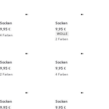
Socken
Socken
Preis
Preis
9,95 €
9,95 €
Produkteigenschaften
WOLLE
4
Farben
2
Farben
Socken
Socken
Preis
Preis
9,95 €
9,95 €
2
Farben
4
Farben
Socken
Socken
Preis
Preis
9,95 €
9,95 €