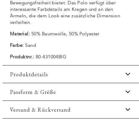
Bewegungsfreiheit bietet. Das Polo verfügt über
interessante Farbdetails am Kragen und an den
Ärmeln, die dem Look eine zusätzliche Dimension
verleihen.
Material:
50% Baumwolle, 50% Polyester
Farbe:
Sand
Produktnr.:
80-431004BIG
Produktdetails
Normaler Kragen.
Passform & Größe
Gesticktes Logo auf der linken Seite der Brust.
Fit:
Comfort fit
Versand & Rückversand
Aufnäher mit Logo unten links.
Hergestellt aus einer angenehmen
Etwas lockerere Passform, mit Bewegungsfreiheit
Baumwollmischung.
2-3 Werktage.
Größentabelle
Knopfleiste mit zwei Knöpfen.
Versand: 5€