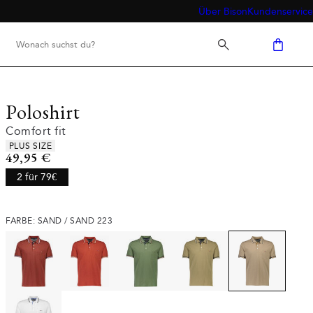
Über Bison
Kundenservice
Poloshirt
Comfort fit
Produkteigenschaften
PLUS SIZE
Preis
49,95 €
2 für 79€
FARBE: SAND / SAND 223