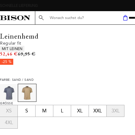
Suche hier...
Leinenhemd
Regular fit
Produkteigenschaften
MIT LEINEN
Ursprünglicher Preis
52,46 €
69,95 €
-25 %
FARBE: SAND / SAND
GRÖSSE
XS
S
M
L
XL
XXL
3XL
4XL