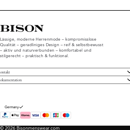
Lässige, moderne Herrenmode – kompromisslose
Qualität – geradliniges Design – reif & selbstbewusst
– aktiv und naturverbunden – komfortabel und
stilgerecht – praktisch & funktional.
ontakt
undenservice
okumentation
llgemeine Geschäftsbedingungen
ücksendungen
tenschutzerklärung
rtrag widerrufen
okie-Informationen
er Bison
Germany
mpressum
© 2026 Bisonmenswear.com