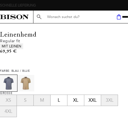
SCHNELLE LIEFERUNG
Suche hier...
Leinenhemd
Regular fit
Produkteigenschaften
MIT LEINEN
Preis
69,95 €
FARBE: BLAU / BLUE
GRÖSSE
XS
S
M
L
XL
XXL
3XL
4XL