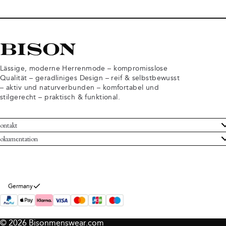
Lässige, moderne Herrenmode – kompromisslose
Qualität – geradliniges Design – reif & selbstbewusst
– aktiv und naturverbunden – komfortabel und
stilgerecht – praktisch & funktional.
ontakt
undenservice
okumentation
llgemeine Geschäftsbedingungen
ücksendungen
tenschutzerklärung
rtrag widerrufen
okie-Informationen
er Bison
Germany
mpressum
© 2026 Bisonmenswear.com