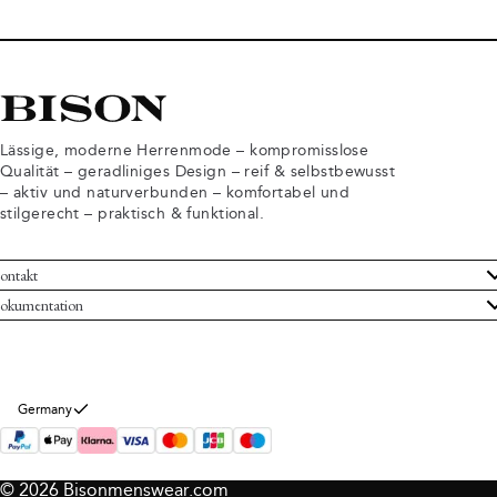
Lässige, moderne Herrenmode – kompromisslose
Qualität – geradliniges Design – reif & selbstbewusst
– aktiv und naturverbunden – komfortabel und
stilgerecht – praktisch & funktional.
ontakt
undenservice
okumentation
llgemeine Geschäftsbedingungen
ücksendungen
tenschutzerklärung
rtrag widerrufen
okie-Informationen
er Bison
Germany
mpressum
© 2026 Bisonmenswear.com