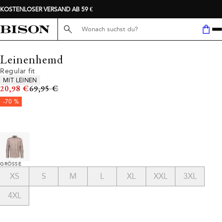
KOSTENLOSER VERSAND AB 59 €
Suche hier...
Leinenhemd
Regular fit
Produkteigenschaften
MIT LEINEN
Ursprünglicher Preis
20,98 €
69,95 €
-70 %
GRÖSSE
XS
S
M
L
XL
XXL
3XL
4XL