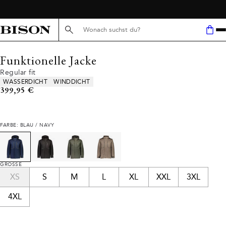
Suche hier...
Funktionelle Jacke
Regular fit
Produkteigenschaften
WASSERDICHT
WINDDICHT
Preis
399,95 €
FARBE: BLAU / NAVY
GRÖSSE
XS
S
M
L
XL
XXL
3XL
4XL