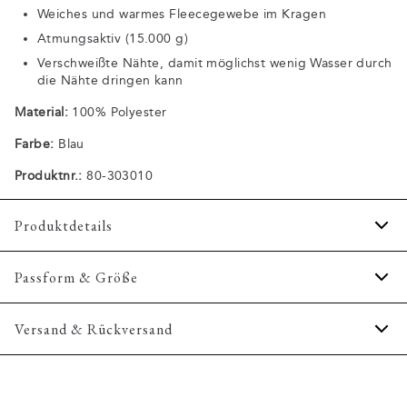
Weiches und warmes Fleecegewebe im Kragen
Atmungsaktiv (15.000 g)
Verschweißte Nähte, damit möglichst wenig Wasser durch
die Nähte dringen kann
Material:
100% Polyester
Farbe:
Blau
Produktnr.:
80-303010
Produktdetails
Das Jackett ist wasserabweisend.
Passform & Größe
Bündchen an den Ärmelinnenseiten.
Zwei Seitentaschen mit Reißverschluss.
Fit:
Regular fit
Versand & Rückversand
Die Jacke hat eine einzelne Innentasche mit
Reguläre Passform, weder locker noch eng.
Reißverschluss.
2-3 Werktage.
Model:
Kapuze mit elastischem Kordelzug.
Das Model trägt Größe M., Das Model ist 1,88 m
Versand: 5€
groß und hat einen Brustumfang von 102 cm