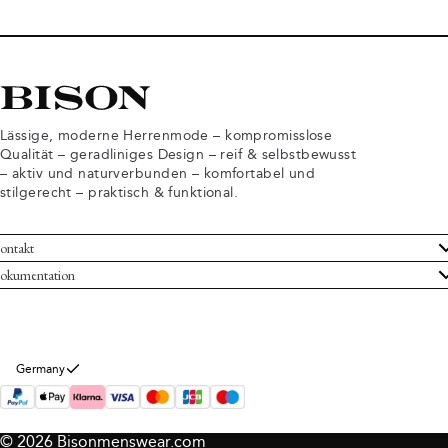
Lässige, moderne Herrenmode – kompromisslose
Qualität – geradliniges Design – reif & selbstbewusst
– aktiv und naturverbunden – komfortabel und
stilgerecht – praktisch & funktional.
ontakt
undenservice
okumentation
llgemeine Geschäftsbedingungen
ücksendungen
tenschutzerklärung
rtrag widerrufen
okie-Informationen
er Bison
Germany
mpressum
© 2026 Bisonmenswear.com