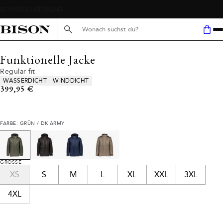
Suche hier...
Funktionelle Jacke
Regular fit
Produkteigenschaften
WASSERDICHT
WINDDICHT
Preis
399,95 €
FARBE: GRÜN / DK ARMY
GRÖSSE
XS
S
M
L
XL
XXL
3XL
4XL