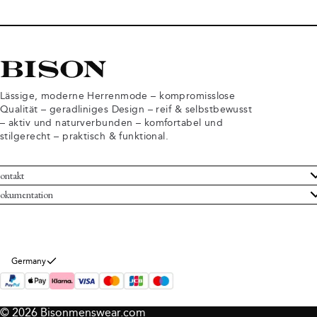
Lässige, moderne Herrenmode – kompromisslose
Qualität – geradliniges Design – reif & selbstbewusst
– aktiv und naturverbunden – komfortabel und
stilgerecht – praktisch & funktional.
ontakt
undenservice
okumentation
llgemeine Geschäftsbedingungen
ücksendungen
tenschutzerklärung
rtrag widerrufen
okie-Informationen
er Bison
Germany
mpressum
© 2026 Bisonmenswear.com