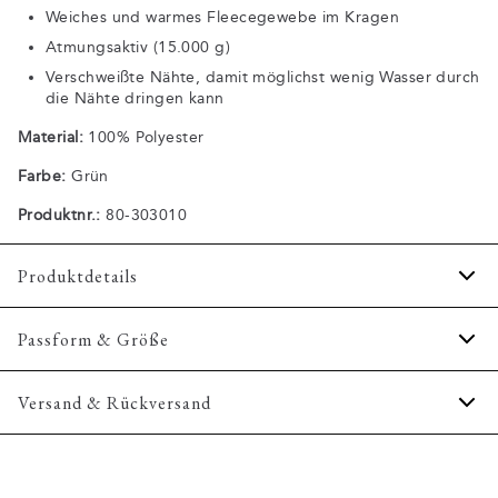
Weiches und warmes Fleecegewebe im Kragen
Atmungsaktiv (15.000 g)
Verschweißte Nähte, damit möglichst wenig Wasser durch
die Nähte dringen kann
Material:
100% Polyester
Farbe:
Grün
Produktnr.:
80-303010
Produktdetails
Das Jackett ist wasserabweisend.
Passform & Größe
Bündchen an den Ärmelinnenseiten.
Zwei Seitentaschen mit Reißverschluss.
Fit:
Regular fit
Versand & Rückversand
Die Jacke hat eine einzelne Innentasche mit
Reguläre Passform, weder locker noch eng.
Reißverschluss.
2-3 Werktage.
Model:
Kapuze mit elastischem Kordelzug.
Das Model trägt Größe M., Das Model ist 1,88 m
Versand: 5€
groß und hat einen Brustumfang von 102 cm