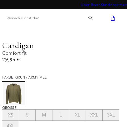
Über Bison
Kundenservice
Cardigan
Comfort fit
Preis
79,95 €
FARBE: GRÜN / ARMY MEL
GRÖSSE
XS
S
M
L
XL
XXL
3XL
4XL