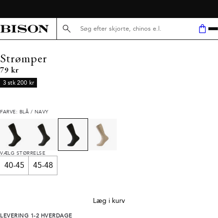
Søg her...
Strømper
I alt (inkl. rabat)
79 kr
3 stk 200 kr
FARVE: BLÅ / NAVY
VÆLG STØRRELSE
40-45
45-48
Læg i kurv
LEVERING 1-2 HVERDAGE