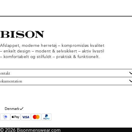
Afslappet, moderne herretøj – kompromisløs kvalitet
– enkelt design – modent & selvsikkert – aktiv livsstil
– komfortabelt og stilfuldt – praktisk & funktionelt.
ontakt
undeservice
okumentation
ndelsbetingelser
turneringer
rsondatapolitik
rtryd køb
okie information
m Bison
Denmark
© 2026 Bisonmenswear.com