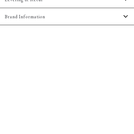
Størrelsesguide
1-2 hverdage.
Brand Information
Levering med GLS: 29,-
Gratis levering til pakkeboks ved køb for 499,-
PWT Brands
Gøteborgvej 15-17
Gratis retur og pengene tilbage i 365 dage.
9200 Aalborg SV
Email:
sales@pwtbrands.com