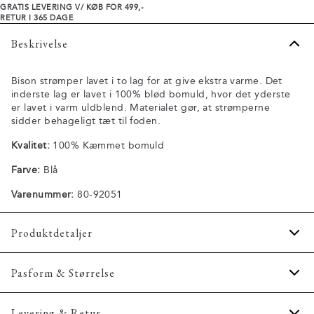
GRATIS LEVERING V/ KØB FOR 499,-
RETUR I 365 DAGE
Beskrivelse
Bison strømper lavet i to lag for at give ekstra varme. Det
inderste lag er lavet i 100% blød bomuld, hvor det yderste
er lavet i varm uldblend. Materialet gør, at strømperne
sidder behageligt tæt til foden.
Kvalitet:
100% Kæmmet bomuld
Farve:
Blå
Varenummer:
80-92051
Produktdetaljer
Findes i forskellige størrelser.
Pasform & Størrelse
Fremstillet i uldblend.
Produktnr.: 80-92051
Levering & Retur