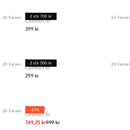
Poloshirt
2 stk 700 kr
26
Farver
26
Farver
Comfort fit
I alt (inkl. rabat)
399 kr
T-shirt
2 stk 500 kr
20
Farver
20
Farver
Comfort fit
I alt (inkl. rabat)
299 kr
Cardigan
-25%
26
Farver
Comfort fit
I alt (uden rabat)
749,25 kr
999 kr