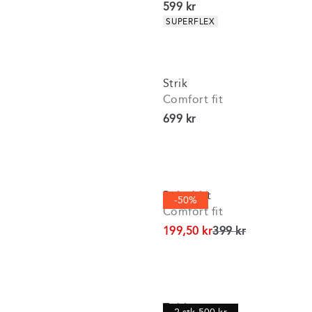
I alt (inkl. rabat)
599 kr
Produkt egenskaber
SUPERFLEX
Strik
Comfort fit
I alt (inkl. rabat)
699 kr
Poloshirt
-50%
Comfort fit
I alt (uden rabat)
199,50 kr
399 kr
T-shirt