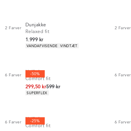
Dunjakke
2
Farver
2
Farver
Relaxed fit
I alt (inkl. rabat)
1.999 kr
Produkt egenskaber
VANDAFVISENDE
VINDTÆT
Half-zip
-50%
6
Farver
6
Farver
Comfort fit
I alt (uden rabat)
299,50 kr
599 kr
Produkt egenskaber
SUPERFLEX
Half-zip
-25%
6
Farver
6
Farver
Comfort fit