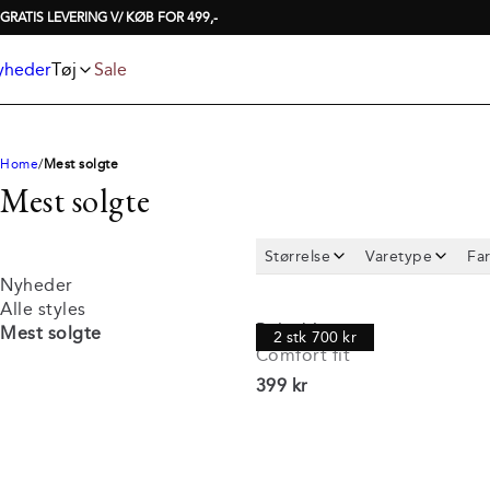
Jeans
T-shirts
Superflex 5-pocket 
GRATIS LEVERING V/ KØB FOR 499,-
Jakker
Undertøj og strømper
Poloshirts
Accessories
yheder
Tøj
Sale
Shorts
Home
Mest solgte
Mest solgte
Størrelse
Varetype
Fa
Nyheder
Alle styles
Poloshirt
Mest solgte
2 stk 700 kr
Comfort fit
I alt (inkl. rabat)
399 kr