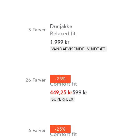
Dunjakke
3
Farver
Relaxed fit
I alt (inkl. rabat)
1.999 kr
Produkt egenskaber
VANDAFVISENDE
VINDTÆT
Half-zip
-25%
26
Farver
Comfort fit
I alt (uden rabat)
449,25 kr
599 kr
Produkt egenskaber
SUPERFLEX
Half-zip
-25%
6
Farver
Comfort fit