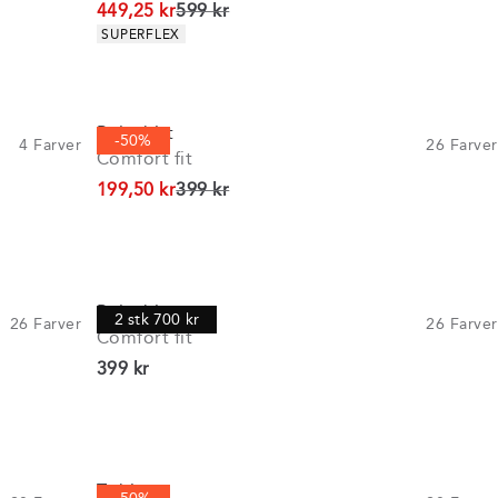
I alt (uden rabat)
449,25 kr
599 kr
Produkt egenskaber
SUPERFLEX
Poloshirt
-50%
4
Farver
26
Farver
Comfort fit
I alt (uden rabat)
199,50 kr
399 kr
Poloshirt
2 stk 700 kr
26
Farver
26
Farver
Comfort fit
I alt (inkl. rabat)
399 kr
T-shirt