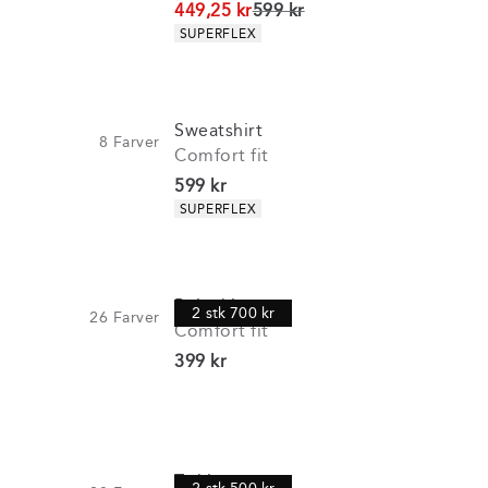
I alt (uden rabat)
449,25 kr
599 kr
Produkt egenskaber
SUPERFLEX
Sweatshirt
8
Farver
Comfort fit
I alt (inkl. rabat)
599 kr
Produkt egenskaber
SUPERFLEX
Poloshirt
2 stk 700 kr
26
Farver
Comfort fit
I alt (inkl. rabat)
399 kr
T-shirt