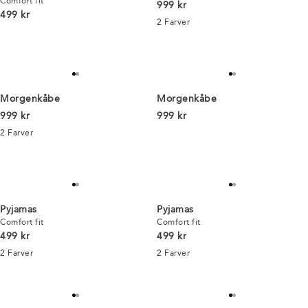
Comfort fit
I alt (inkl. rabat)
999 kr
I alt (inkl. rabat)
499 kr
2
Farver
Morgenkåbe
Morgenkåbe
I alt (inkl. rabat)
I alt (inkl. rabat)
999 kr
999 kr
2
Farver
Pyjamas
Pyjamas
Comfort fit
Comfort fit
I alt (inkl. rabat)
I alt (inkl. rabat)
499 kr
499 kr
2
Farver
2
Farver