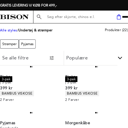
GRATIS LEVERING V/ KØB FOR 499,-
Søg her...
Produkter
(
22
)
Alle styles
Undertøj & strømper
Strømper
Pyjamas
Se alle filtre
Tights
Tights
3-pak
3-pak
| 3-pak
| 3-pak
I alt (inkl. rabat)
I alt (inkl. rabat)
399 kr
399 kr
Produkt egenskaber
Produkt egenskaber
BAMBUS VISKOSE
BAMBUS VISKOSE
2
Farver
2
Farver
Pyjamas
Morgenkåbe