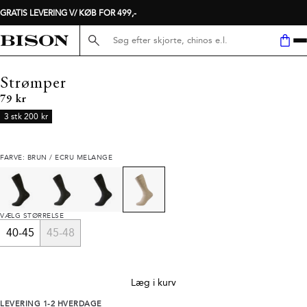
GRATIS LEVERING V/ KØB FOR 499,-
Søg her...
Strømper
I alt (inkl. rabat)
79 kr
3 stk 200 kr
FARVE: BRUN / ECRU MELANGE
VÆLG STØRRELSE
40-45
45-48
Læg i kurv
LEVERING 1-2 HVERDAGE