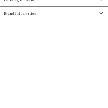
Størrelsesguide
1-2 hverdage.
Brand Information
Levering med GLS: 29,-
Gratis levering til pakkeboks ved køb for 499,-
PWT Brands
Gøteborgvej 15-17
Gratis retur og pengene tilbage i 365 dage.
9200 Aalborg SV
Email:
sales@pwtbrands.com