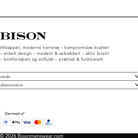
Afslappet, moderne herretøj – kompromisløs kvalitet
– enkelt design – modent & selvsikkert – aktiv livsstil
– komfortabelt og stilfuldt – praktisk & funktionelt.
ontakt
undeservice
okumentation
ndelsbetingelser
turneringer
rsondatapolitik
rtryd køb
okie information
m Bison
Denmark
© 2026 Bisonmenswear.com