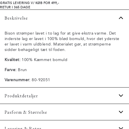
GRATIS LEVERING V/ KØB FOR 499,-
RETUR I 365 DAGE
Beskrivelse
Bison strømper lavet i to lag for at give ekstra varme. Det
inderste lag er lavet i 100% blød bomuld, hvor det yderste
er lavet i varm uldblend. Materialet gør, at strømperne
sidder behageligt tæt til foden.
Kvalitet:
100% Kæmmet bomuld
Farve:
Brun
Varenummer:
80-92051
Produktdetaljer
Findes i forskellige størrelser.
Pasform & Størrelse
Fremstillet i uldblend.
Produktnr.: 80-92051
Levering & Retur