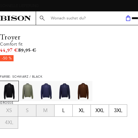
Suche hier...
Troyer
Comfort fit
Ursprünglicher Preis
44,97 €
89,95 €
-50 %
FARBE: SCHWARZ / BLACK
GRÖSSE
XS
S
M
L
XL
XXL
3XL
4XL