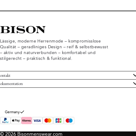
Lässige, moderne Herrenmode – kompromisslose
Qualität – geradliniges Design – reif & selbstbewusst
– aktiv und naturverbunden – komfortabel und
stilgerecht – praktisch & funktional.
ontakt
undenservice
okumentation
llgemeine Geschäftsbedingungen
ücksendungen
tenschutzerklärung
rtrag widerrufen
okie-Informationen
er Bison
Germany
mpressum
© 2026 Bisonmenswear.com