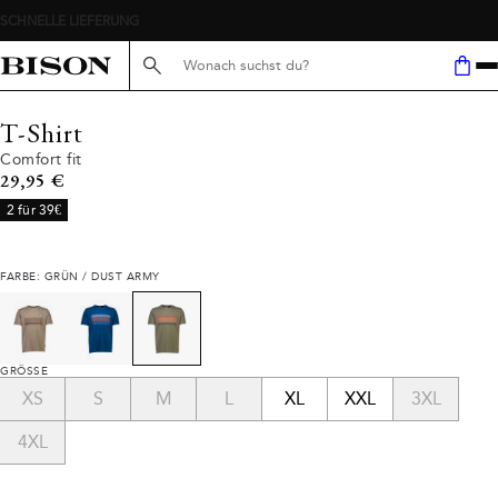
Suche hier...
T-Shirt
Comfort fit
Preis
29,95 €
2 für 39€
FARBE: GRÜN / DUST ARMY
GRÖSSE
XS
S
M
L
XL
XXL
3XL
4XL