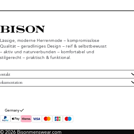
Lässige, moderne Herrenmode – kompromisslose
Qualität – geradliniges Design – reif & selbstbewusst
– aktiv und naturverbunden – komfortabel und
stilgerecht – praktisch & funktional.
ontakt
undenservice
okumentation
llgemeine Geschäftsbedingungen
ücksendungen
tenschutzerklärung
rtrag widerrufen
okie-Informationen
er Bison
Germany
mpressum
© 2026 Bisonmenswear.com