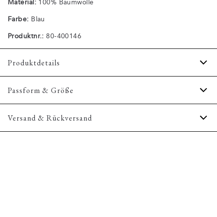
Material:
100% Baumwolle
Farbe:
Blau
Produktnr.:
80-400146
Produktdetails
Aus 100% Baumwolle.
Passform & Größe
Aufnäher mit Logo unten links.
Logo am linken Ärmel.
Fit:
Comfort fit
Versand & Rückversand
Das T-Shirt hat einen Rundhalsausschnitt.
Etwas lockerere Passform, mit Bewegungsfreiheit
Zertifiziert mit OEKO-TEX® STANDARD 100.
2-3 Werktage.
Model:
Das Model trägt Größe M., Das Model ist 1,88 m
Versand: 5€
groß und hat einen Brustumfang von 102 cm
Kostenloser Versand ab 59€
Größentabelle
365 Tage Rückgaberecht.
Rücksendung 1,95€