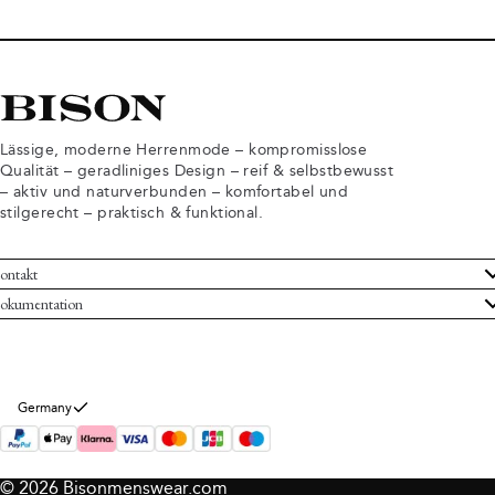
Lässige, moderne Herrenmode – kompromisslose
Qualität – geradliniges Design – reif & selbstbewusst
– aktiv und naturverbunden – komfortabel und
stilgerecht – praktisch & funktional.
ontakt
undenservice
okumentation
llgemeine Geschäftsbedingungen
ücksendungen
tenschutzerklärung
rtrag widerrufen
okie-Informationen
er Bison
Germany
mpressum
© 2026 Bisonmenswear.com