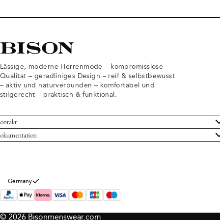
Lässige, moderne Herrenmode – kompromisslose
Qualität – geradliniges Design – reif & selbstbewusst
– aktiv und naturverbunden – komfortabel und
stilgerecht – praktisch & funktional.
ontakt
undenservice
okumentation
llgemeine Geschäftsbedingungen
ücksendungen
tenschutzerklärung
rtrag widerrufen
okie-Informationen
er Bison
Germany
mpressum
© 2026 Bisonmenswear.com