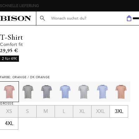
SCHNELLE LIEFERUNG
Suche hier...
T-Shirt
Comfort fit
Preis
29,95 €
2 für 49€
FARBE: ORANGE / DK ORANGE
GRÖSSE
XS
S
M
L
XL
XXL
3XL
4XL