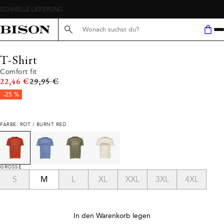
Suche hier...
T-Shirt
Comfort fit
Ursprünglicher Preis
22,46 €
29,95 €
-25 %
FARBE: ROT / BURNT RED
GRÖSSE
S
M
L
XL
XXL
3XL
4XL
In den Warenkorb legen