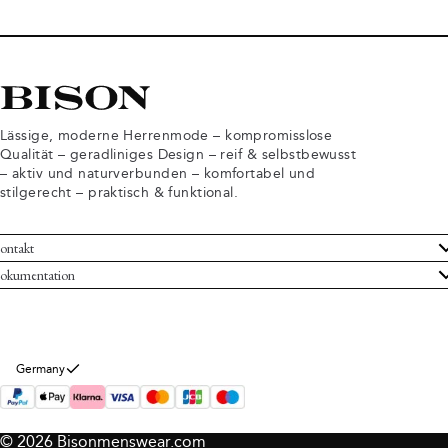
Lässige, moderne Herrenmode – kompromisslose
Qualität – geradliniges Design – reif & selbstbewusst
– aktiv und naturverbunden – komfortabel und
stilgerecht – praktisch & funktional.
ontakt
undenservice
okumentation
llgemeine Geschäftsbedingungen
ücksendungen
tenschutzerklärung
rtrag widerrufen
okie-Informationen
er Bison
Germany
mpressum
© 2026 Bisonmenswear.com