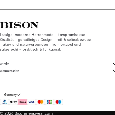
Lässige, moderne Herrenmode – kompromisslose
Qualität – geradliniges Design – reif & selbstbewusst
– aktiv und naturverbunden – komfortabel und
stilgerecht – praktisch & funktional.
ontakt
undenservice
okumentation
llgemeine Geschäftsbedingungen
ücksendungen
tenschutzerklärung
rtrag widerrufen
okie-Informationen
er Bison
Germany
mpressum
© 2026 Bisonmenswear.com