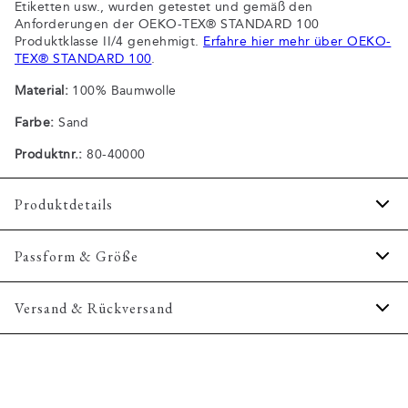
Etiketten usw., wurden getestet und gemäß den
Anforderungen der OEKO-TEX® STANDARD 100
Produktklasse II/4 genehmigt.
Erfahre hier mehr über OEKO-
TEX® STANDARD 100
.
Material:
100% Baumwolle
Farbe:
Sand
Produktnr.:
80-40000
Produktdetails
Aufnäher mit Logo unten links.
Passform & Größe
Die einfarbigen T-Shirts sind aus 100% Baumwolle
gefertigt.
Fit:
Comfort fit
Versand & Rückversand
Das T-Shirt hat einen Rundhalsausschnitt.
Etwas lockerere Passform, mit Bewegungsfreiheit
Gutes Basic-T-Shirt, welches das ganze Jahr über
2-3 Werktage.
getragen werden kann.
Model:
Das Model trägt Größe M., Das Model ist 1,88 m
Versand: 5€
groß und hat einen Brustumfang von 102 cm
Die melierten T-Shirts sind aus einer Baumwollmischung.
Kostenloser Versand ab 59€