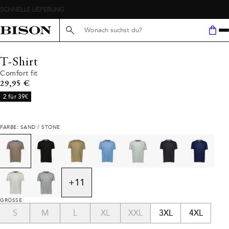
Suche hier...
T-Shirt
Comfort fit
Preis
29,95 €
2 für 39€
FARBE: SAND / STONE
+
11
GRÖSSE
S
M
L
XL
XXL
3XL
4XL