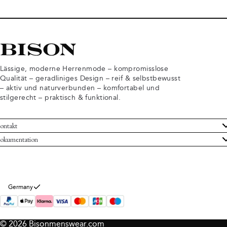
Lässige, moderne Herrenmode – kompromisslose
Qualität – geradliniges Design – reif & selbstbewusst
– aktiv und naturverbunden – komfortabel und
stilgerecht – praktisch & funktional.
ontakt
undenservice
okumentation
llgemeine Geschäftsbedingungen
ücksendungen
tenschutzerklärung
rtrag widerrufen
okie-Informationen
er Bison
Germany
mpressum
© 2026 Bisonmenswear.com