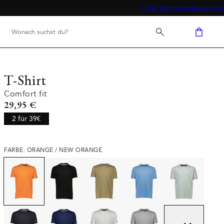
Über Bison
Kundenservice
T-Shirt
Comfort fit
Preis
29,95 €
2 für 39€
FARBE: ORANGE / NEW ORANGE