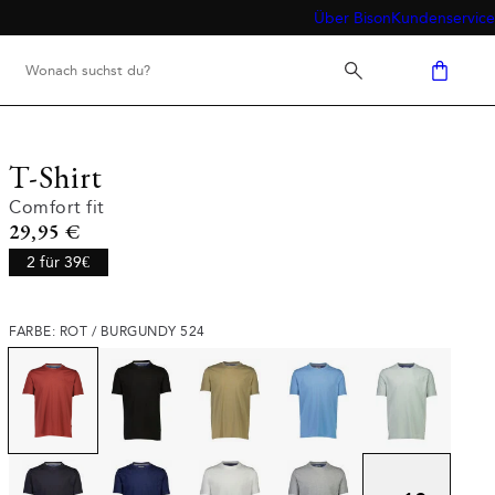
Über Bison
Kundenservice
T-Shirt
Comfort fit
Preis
29,95 €
2 für 39€
FARBE: ROT / BURGUNDY 524