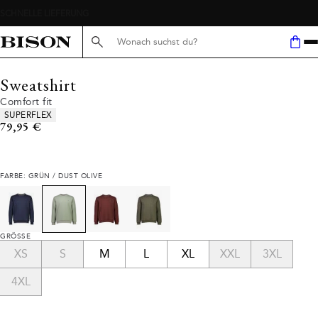
Suche hier...
Sweatshirt
Comfort fit
Produkteigenschaften
SUPERFLEX
Preis
79,95 €
FARBE: GRÜN / DUST OLIVE
GRÖSSE
XS
S
M
L
XL
XXL
3XL
4XL