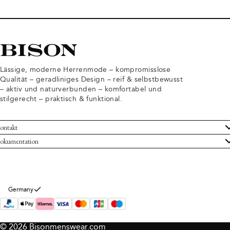
Lässige, moderne Herrenmode – kompromisslose
Qualität – geradliniges Design – reif & selbstbewusst
– aktiv und naturverbunden – komfortabel und
stilgerecht – praktisch & funktional.
ontakt
undenservice
okumentation
llgemeine Geschäftsbedingungen
ücksendungen
tenschutzerklärung
rtrag widerrufen
okie-Informationen
er Bison
Germany
mpressum
© 2026 Bisonmenswear.com