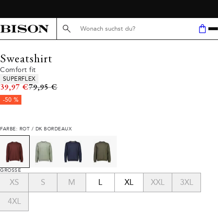
KOSTENLOSER VERSAND AB 59 €
Suche hier...
Sweatshirt
Comfort fit
Produkteigenschaften
SUPERFLEX
Ursprünglicher Preis
39,97 €
79,95 €
-50 %
FARBE: ROT / DK BORDEAUX
GRÖSSE
XS
S
M
L
XL
XXL
3XL
4XL