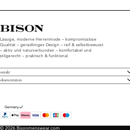
Lässige, moderne Herrenmode – kompromisslose
Qualität – geradliniges Design – reif & selbstbewusst
– aktiv und naturverbunden – komfortabel und
stilgerecht – praktisch & funktional.
ontakt
undenservice
okumentation
llgemeine Geschäftsbedingungen
ücksendungen
tenschutzerklärung
rtrag widerrufen
okie-Informationen
er Bison
Germany
mpressum
© 2026 Bisonmenswear.com