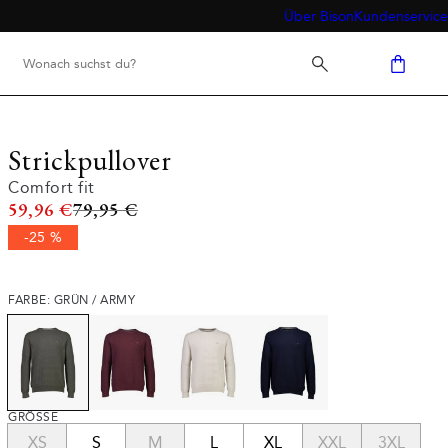
Über Bison
Kundenservice
Strickpullover
Comfort fit
Ursprünglicher Preis
59,96 €
79,95 €
-25 %
FARBE: GRÜN / ARMY
GRÖSSE
XS
S
M
L
XL
XXL
3XL