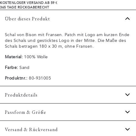
KOSTENLOSER VERSAND AB 59 €
365 TAGE RÜCKGABERECHT
Über dieses Produkt
Schal von Bison mit Fransen. Patch mit Logo am kurzen Ende
des Schals und gesticktes Logo in der Mitte. Die Maße des
Schals betragen 180 x 30 m, ohne Fransen.
Material:
100% Wolle
Farbe:
Sand
Produktnr.:
80-931005
Produktdetails
Aus 100% Wolle.
Passform & Größe
Logo-Aufnäher an der kurzen Seite des Schals.
Mit ausgefransten Kanten.
Größentabelle
Versand & Rückversand
Gesticktes Logo auf der kurzen Seite des Schals.