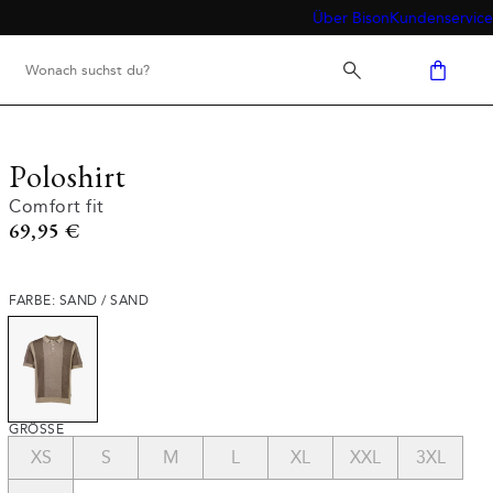
Über Bison
Kundenservice
Poloshirt
Comfort fit
Preis
69,95 €
FARBE: SAND / SAND
GRÖSSE
XS
S
M
L
XL
XXL
3XL