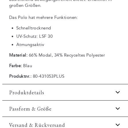
großen Größen.
Das Polo hat mehrere Funktionen:
Schnelltrocknend
UV-Schutz: LSF 30
Atmungsaktiv
Material:
66% Modal, 34% Recyceltes Polyester
Farbe:
Blau
Produktnr.:
80-431053PLUS
Produktdetails
Fast Dry-Technologie.
Passform & Größe
Knopfleiste mit drei Knöpfen.
Fit:
Comfort fit
Versand & Rückversand
Aufnäher mit Logo unten links.