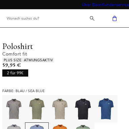
Über Bison
Kundenservice
Poloshirt
Comfort fit
Produkteigenschaften
PLUS SIZE
ATMUNGSAKTIV
Preis
59,95 €
2 für 99€
FARBE: BLAU / SEA BLUE