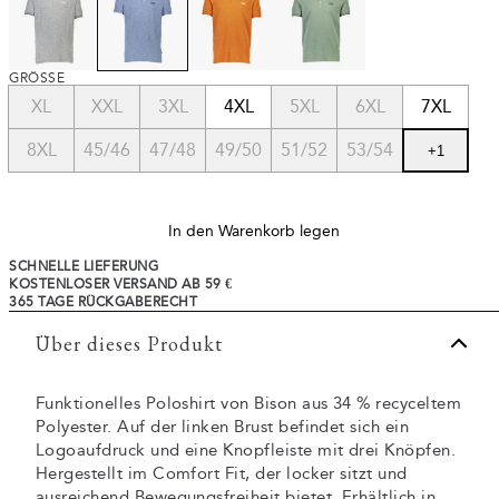
GRÖSSE
XL
XXL
3XL
4XL
5XL
6XL
7XL
8XL
45/46
47/48
49/50
51/52
53/54
+
1
In den Warenkorb legen
SCHNELLE LIEFERUNG
KOSTENLOSER VERSAND AB 59 €
365 TAGE RÜCKGABERECHT
Über dieses Produkt
Funktionelles Poloshirt von Bison aus 34 % recyceltem
Polyester. Auf der linken Brust befindet sich ein
Logoaufdruck und eine Knopfleiste mit drei Knöpfen.
Hergestellt im Comfort Fit, der locker sitzt und
ausreichend Bewegungsfreiheit bietet. Erhältlich in