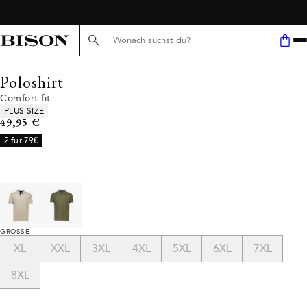
Suche hier...
Poloshirt
Comfort fit
Produkteigenschaften
PLUS SIZE
Preis
49,95 €
2 für 79€
GRÖSSE
XL
XXL
3XL
4XL
5XL
6XL
7XL
8XL