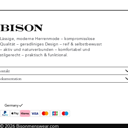
Lässige, moderne Herrenmode – kompromisslose
Qualität – geradliniges Design – reif & selbstbewusst
– aktiv und naturverbunden – komfortabel und
stilgerecht – praktisch & funktional.
ontakt
undenservice
okumentation
llgemeine Geschäftsbedingungen
ücksendungen
tenschutzerklärung
rtrag widerrufen
okie-Informationen
er Bison
Germany
mpressum
© 2026 Bisonmenswear.com