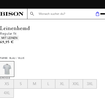
Suche hier...
Leinenhemd
Regular fit
Produkteigenschaften
MIT LEINEN
Preis
69,95 €
FARBE: BLAU / BLUE
GRÖSSE
XS
S
M
L
XL
XXL
3XL
4XL