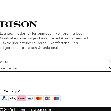
Lässige, moderne Herrenmode – kompromisslose
Qualität – geradliniges Design – reif & selbstbewusst
– aktiv und naturverbunden – komfortabel und
stilgerecht – praktisch & funktional.
ontakt
undenservice
okumentation
llgemeine Geschäftsbedingungen
ücksendungen
tenschutzerklärung
rtrag widerrufen
okie-Informationen
er Bison
Germany
mpressum
© 2026 Bisonmenswear.com