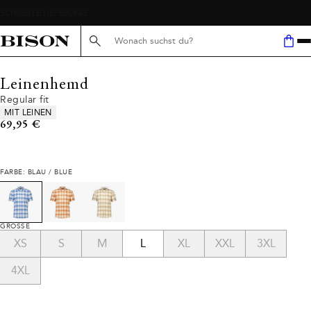
Suche hier...
Leinenhemd
Regular fit
Produkteigenschaften
MIT LEINEN
Preis
69,95 €
FARBE: BLAU / BLUE
GRÖSSE
XS
S
M
L
XL
XXL
3XL
4XL