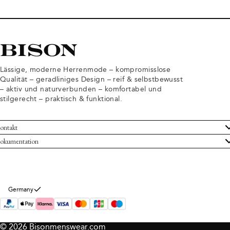
Lässige, moderne Herrenmode – kompromisslose
Qualität – geradliniges Design – reif & selbstbewusst
– aktiv und naturverbunden – komfortabel und
stilgerecht – praktisch & funktional.
ontakt
undenservice
okumentation
llgemeine Geschäftsbedingungen
ücksendungen
tenschutzerklärung
rtrag widerrufen
okie-Informationen
er Bison
Germany
mpressum
© 2026 Bisonmenswear.com