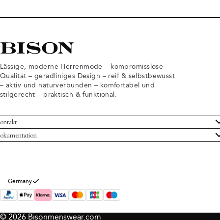
Lässige, moderne Herrenmode – kompromisslose
Qualität – geradliniges Design – reif & selbstbewusst
– aktiv und naturverbunden – komfortabel und
stilgerecht – praktisch & funktional.
ontakt
undenservice
okumentation
llgemeine Geschäftsbedingungen
ücksendungen
tenschutzerklärung
rtrag widerrufen
okie-Informationen
er Bison
Germany
mpressum
© 2026 Bisonmenswear.com