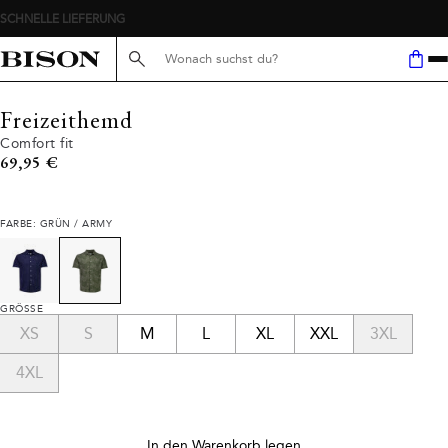
SCHNELLE LIEFERUNG
Suche hier...
Freizeithemd
Comfort fit
Preis
69,95 €
FARBE: GRÜN / ARMY
GRÖSSE
XS
S
M
L
XL
XXL
3XL
4XL
In den Warenkorb legen