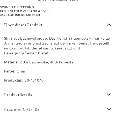
SCHNELLE LIEFERUNG
KOSTENLOSER VERSAND AB 59 €
365 TAGE RÜCKGABERECHT
Über dieses Produkt
Shirt aus Baumwollpiqué. Das Hemd ist gemustert, hat kurze
Ärmel und eine Brusttasche auf der linken Seite. Hergestellt
im Comfort Fit, der etwas lockerer sitzt und
Bewegungsfreiheit bietet.
Material:
60% Baumwolle, 40% Polyester
Farbe:
Grün
Produktnr.:
80-431070
Produktdetails
Aufnäher mit Logo unten links.
Passform & Größe
Hergestellt aus einer angenehmen Baumwollmischung.