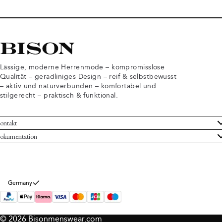
Lässige, moderne Herrenmode – kompromisslose
Qualität – geradliniges Design – reif & selbstbewusst
– aktiv und naturverbunden – komfortabel und
stilgerecht – praktisch & funktional.
ontakt
undenservice
okumentation
llgemeine Geschäftsbedingungen
ücksendungen
tenschutzerklärung
rtrag widerrufen
okie-Informationen
er Bison
Germany
mpressum
© 2026 Bisonmenswear.com