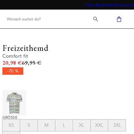
Über Bison
Kundenservice
Freizeithemd
Comfort fit
Ursprünglicher Preis
20,98 €
69,95 €
-70 %
GRÖSSE
XS
S
M
L
XL
XXL
3XL