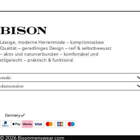
Lässige, moderne Herrenmode – kompromisslose
Qualität – geradliniges Design – reif & selbstbewusst
– aktiv und naturverbunden – komfortabel und
stilgerecht – praktisch & funktional.
ontakt
undenservice
okumentation
llgemeine Geschäftsbedingungen
ücksendungen
tenschutzerklärung
rtrag widerrufen
okie-Informationen
er Bison
Germany
mpressum
© 2026 Bisonmenswear.com