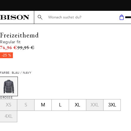
Suche hier...
Freizeithemd
Regular fit
Ursprünglicher Preis
74,96 €
99,95 €
-25 %
FARBE: BLAU / NAVY
GRÖSSE
XS
S
M
L
XL
XXL
3XL
4XL