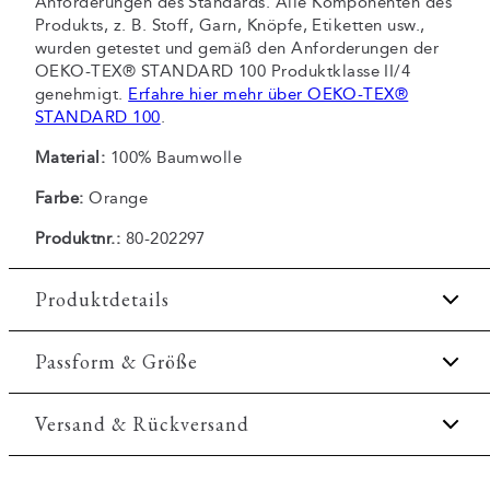
Anforderungen des Standards. Alle Komponenten des
Produkts, z. B. Stoff, Garn, Knöpfe, Etiketten usw.,
wurden getestet und gemäß den Anforderungen der
OEKO-TEX® STANDARD 100 Produktklasse II/4
genehmigt.
Erfahre hier mehr über OEKO-TEX®
STANDARD 100
.
Material:
100% Baumwolle
Farbe:
Orange
Produktnr.:
80-202297
Produktdetails
Tasche auf der linken Seite der Brust.
Passform & Größe
Das Hemd hat einen Button-down-Kragen.
Fit:
Regular fit
Versand & Rückversand
Zertifiziert mit OEKO-TEX® STANDARD 100.
Aus 100% Baumwolle.
Reguläre Passform, weder locker noch eng.
2-3 Werktage.