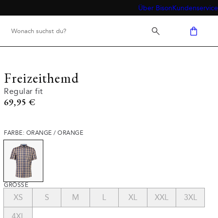
Über Bison
Kundenservice
Freizeithemd
Regular fit
Preis
69,95 €
FARBE: ORANGE / ORANGE
GRÖSSE
XS
S
M
L
XL
XXL
3XL
4XL