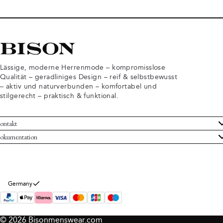
Lässige, moderne Herrenmode – kompromisslose
Qualität – geradliniges Design – reif & selbstbewusst
– aktiv und naturverbunden – komfortabel und
stilgerecht – praktisch & funktional.
ontakt
undenservice
okumentation
llgemeine Geschäftsbedingungen
ücksendungen
tenschutzerklärung
rtrag widerrufen
okie-Informationen
er Bison
Germany
mpressum
© 2026 Bisonmenswear.com