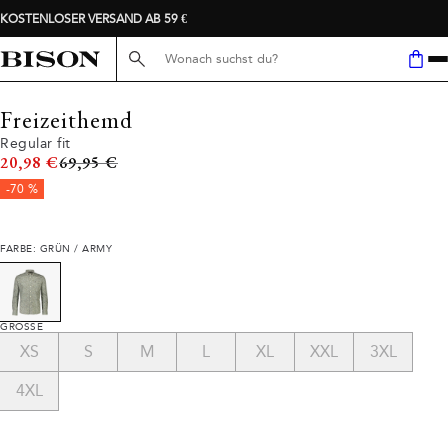
KOSTENLOSER VERSAND AB 59 €
Suche hier...
Freizeithemd
Regular fit
Ursprünglicher Preis
20,98 €
69,95 €
-70 %
FARBE: GRÜN / ARMY
GRÖSSE
XS
S
M
L
XL
XXL
3XL
4XL