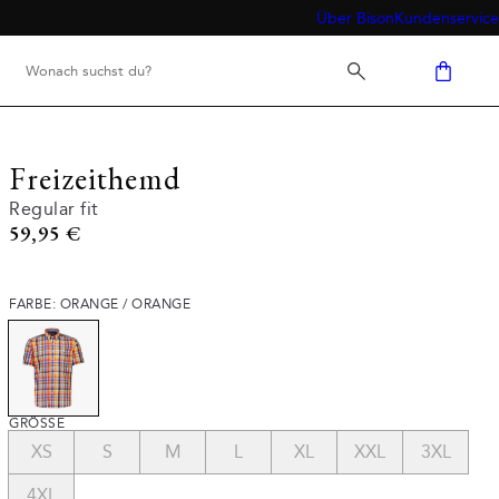
Über Bison
Kundenservice
Freizeithemd
Regular fit
Preis
59,95 €
FARBE: ORANGE / ORANGE
GRÖSSE
XS
S
M
L
XL
XXL
3XL
4XL