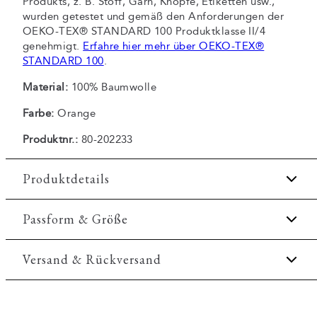
Produkts, z. B. Stoff, Garn, Knöpfe, Etiketten usw.,
wurden getestet und gemäß den Anforderungen der
OEKO-TEX® STANDARD 100 Produktklasse II/4
genehmigt.
Erfahre hier mehr über OEKO-TEX®
STANDARD 100
.
Material:
100% Baumwolle
Farbe:
Orange
Produktnr.:
80-202233
Produktdetails
Brusttasche mit Logo.
Passform & Größe
Aus 100% Baumwolle.
Fit:
Regular fit
Versand & Rückversand
Das Hemd hat einen Button-down-Kragen.
Zertifiziert mit OEKO-TEX® STANDARD 100.
Reguläre Passform, weder locker noch eng.
2-3 Werktage.
Tasche auf der linken Seite der Brust.
Model:
Das Model ist 1,88 m groß und hat einen