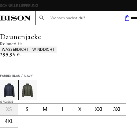
SCHNELLE LIEFERUNG
Suche hier...
Daunenjacke
Relaxed fit
Produkteigenschaften
WASSERDICHT
WINDDICHT
Preis
299,95 €
FARBE: BLAU / NAVY
GRÖSSE
XS
S
M
L
XL
XXL
3XL
4XL