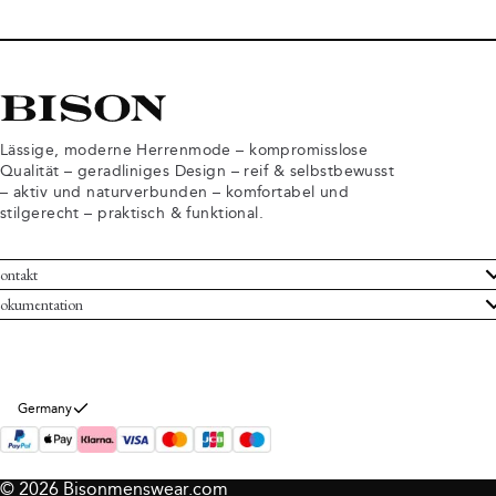
Lässige, moderne Herrenmode – kompromisslose
Qualität – geradliniges Design – reif & selbstbewusst
– aktiv und naturverbunden – komfortabel und
stilgerecht – praktisch & funktional.
ontakt
undenservice
okumentation
llgemeine Geschäftsbedingungen
ücksendungen
tenschutzerklärung
rtrag widerrufen
okie-Informationen
er Bison
Germany
mpressum
© 2026 Bisonmenswear.com