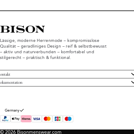
Lässige, moderne Herrenmode – kompromisslose
Qualität – geradliniges Design – reif & selbstbewusst
– aktiv und naturverbunden – komfortabel und
stilgerecht – praktisch & funktional.
ontakt
undenservice
okumentation
llgemeine Geschäftsbedingungen
ücksendungen
tenschutzerklärung
rtrag widerrufen
okie-Informationen
er Bison
Germany
mpressum
© 2026 Bisonmenswear.com