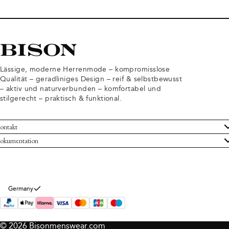
Lässige, moderne Herrenmode – kompromisslose
Qualität – geradliniges Design – reif & selbstbewusst
– aktiv und naturverbunden – komfortabel und
stilgerecht – praktisch & funktional.
ontakt
undenservice
okumentation
llgemeine Geschäftsbedingungen
ücksendungen
tenschutzerklärung
rtrag widerrufen
okie-Informationen
er Bison
Germany
mpressum
© 2026 Bisonmenswear.com