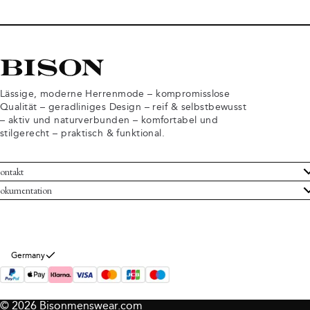
Lässige, moderne Herrenmode – kompromisslose
Qualität – geradliniges Design – reif & selbstbewusst
– aktiv und naturverbunden – komfortabel und
stilgerecht – praktisch & funktional.
ontakt
undenservice
okumentation
llgemeine Geschäftsbedingungen
ücksendungen
tenschutzerklärung
rtrag widerrufen
okie-Informationen
er Bison
Germany
mpressum
© 2026 Bisonmenswear.com