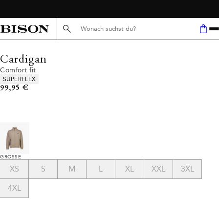
Suche hier...
Cardigan
Comfort fit
Produkteigenschaften
SUPERFLEX
Preis
99,95 €
GRÖSSE
XS
S
M
L
XL
XXL
3XL
4XL